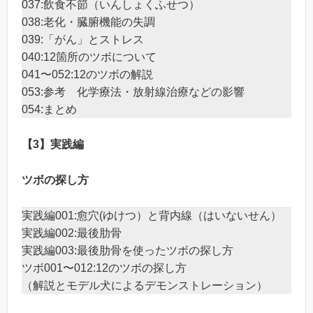
037:飲食不節（いんしょくふせつ）
038:老化・臓腑機能の失調
039:「がん」とストレス
040:12箇所のツボについて
041〜052:12のツボの解説
053:参考 化学療法・放射線治療などの影響
054:まとめ
【3】実践編
ツボの探し方
実践編001:愈穴(ゆけつ）と背内線（はいないせん）
実践編002:最後肋骨
実践編003:最後肋骨を使ったツボの探し方
ツボ001〜012:12のツボの探し方
（解説とモデル犬によるデモンストレーション）